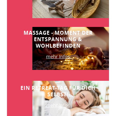
MASSAGE - MOMENT DER
ENTSPANNUNG &
WOHLBEFINDEN
mehr Infos
EIN RETREAT-TAG FÜR DICH
SELBST!
mehr Infos