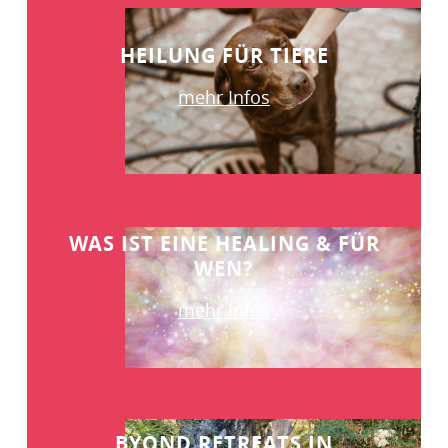
HEILUNG FÜR TIERE
mehr Infos
WAS IST EINE HEALING & FÜR
WEN?
mehr Infos
BYOND RETREATS IN